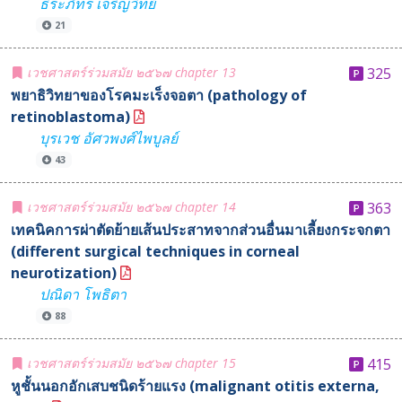
ธีระภัทร เจริญวิทย์
21
เวชศาสตร์ร่วมสมัย ๒๕๖๗ chapter 13
325
พยาธิวิทยาของโรคมะเร็งจอตา (pathology of
retinoblastoma)
บุรเวช อัศวพงศ์ไพบูลย์
43
เวชศาสตร์ร่วมสมัย ๒๕๖๗ chapter 14
363
เทคนิคการผ่าตัดย้ายเส้นประสาทจากส่วนอื่นมาเลี้ยงกระจกตา
(different surgical techniques in corneal
neurotization)
ปณิดา โพธิตา
88
เวชศาสตร์ร่วมสมัย ๒๕๖๗ chapter 15
415
หูชั้นนอกอักเสบชนิดร้ายแรง (malignant otitis externa,