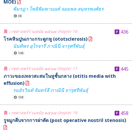
MOE)
พิมรฎา โพธิพิมพานนท์ จอมพล สมุทรพงศ์ธร
38
เวชศาสตร์ร่วมสมัย ๒๕๖๗ chapter 16
436
โรคหินปูนเกาะกระดูกหู (ototsclerosis)
นันทิพร อุไรจารี ภาณินี จารุศรีพันธุ์
146
เวชศาสตร์ร่วมสมัย ๒๕๖๗ chapter 17
445
ภาวะของเหลวสะสมในหูชั้นกลาง (otitis media with
effusion)
รมย์รวินท์ จันทร์ลี ภาณินี จารุศรีพันธุ์
138
เวชศาสตร์ร่วมสมัย ๒๕๖๗ chapter 18
458
รูจมูกตีบจากการผ่าตัด (post operative nostril stenosis)