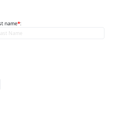
st name
*
: