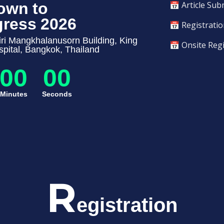
own to
📅 Article Sub
ress 2026
📅 Registrati
ri Mangkhalanusorn Building, King
📅 Onsite Regi
pital, Bangkok, Thailand
00
00
Minutes
Seconds
R
egistration