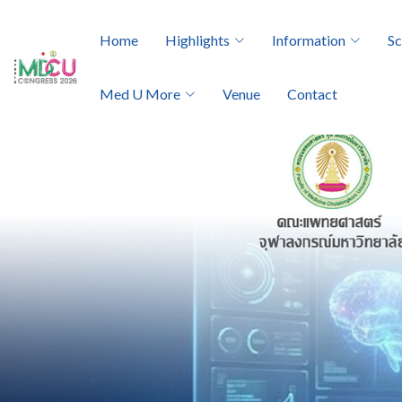
Home
Highlights
Information
Sc
Med U More
Venue
Contact