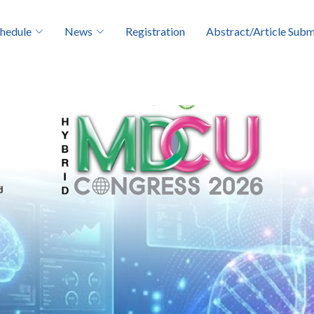
hedule
News
Registration
Abstract/Article Subm